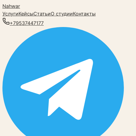
Nahwar
Услуги
Кейсы
Статьи
О студии
Контакты
+79537447177