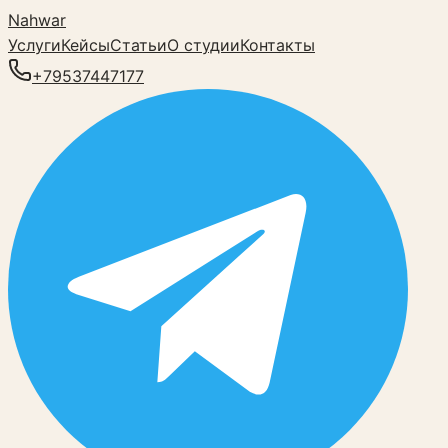
Nahwar
Услуги
Кейсы
Статьи
О студии
Контакты
+79537447177