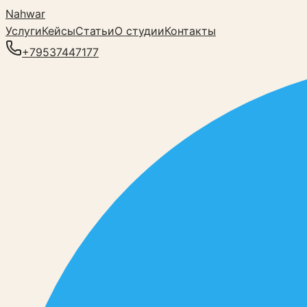
Nahwar
Услуги
Кейсы
Статьи
О студии
Контакты
+79537447177