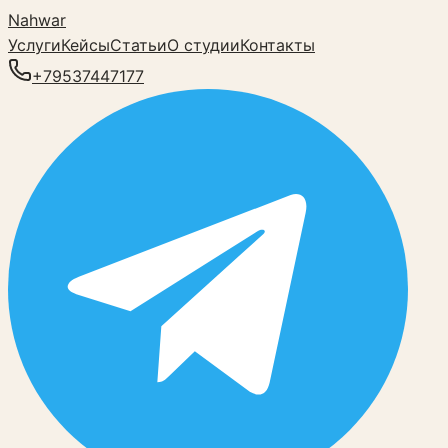
Nahwar
Услуги
Кейсы
Статьи
О студии
Контакты
+79537447177