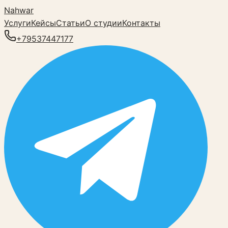
Nahwar
Услуги
Кейсы
Статьи
О студии
Контакты
+79537447177