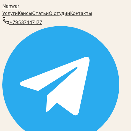
Nahwar
Услуги
Кейсы
Статьи
О студии
Контакты
+79537447177