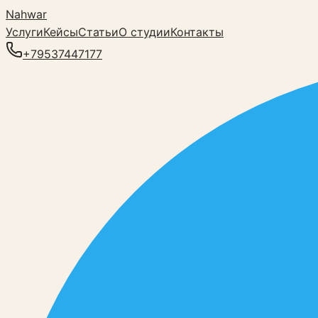
Nahwar
Услуги
Кейсы
Статьи
О студии
Контакты
+79537447177