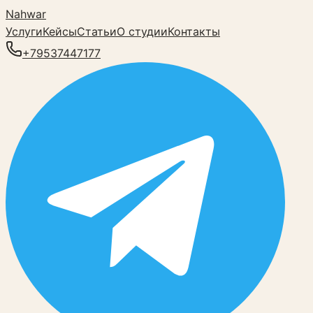
Nahwar
Услуги
Кейсы
Статьи
О студии
Контакты
+79537447177