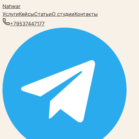
Nahwar
Услуги
Кейсы
Статьи
О студии
Контакты
+79537447177