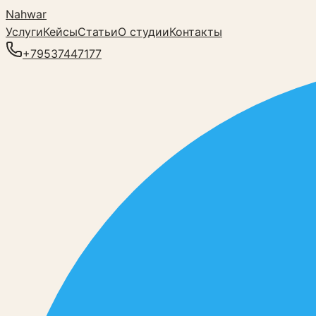
Nahwar
Услуги
Кейсы
Статьи
О студии
Контакты
+79537447177