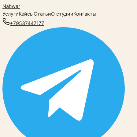
Nahwar
Услуги
Кейсы
Статьи
О студии
Контакты
+79537447177