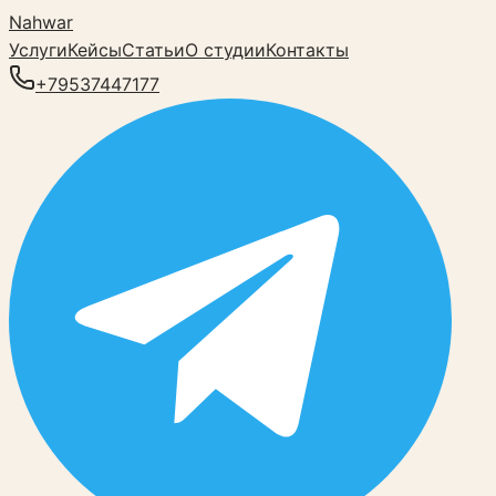
Nahwar
Услуги
Кейсы
Статьи
О студии
Контакты
+79537447177