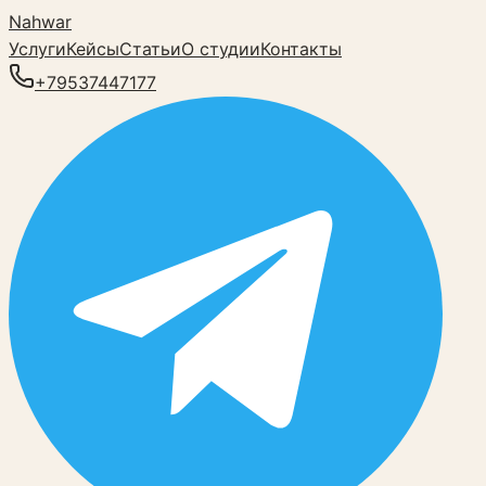
Nahwar
Услуги
Кейсы
Статьи
О студии
Контакты
+79537447177