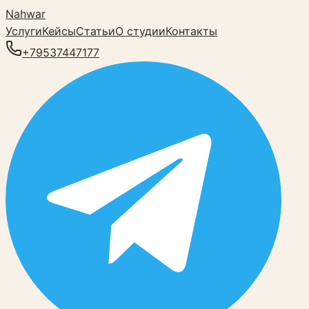
Nahwar
Услуги
Кейсы
Статьи
О студии
Контакты
+79537447177