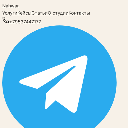
Nahwar
Услуги
Кейсы
Статьи
О студии
Контакты
+79537447177