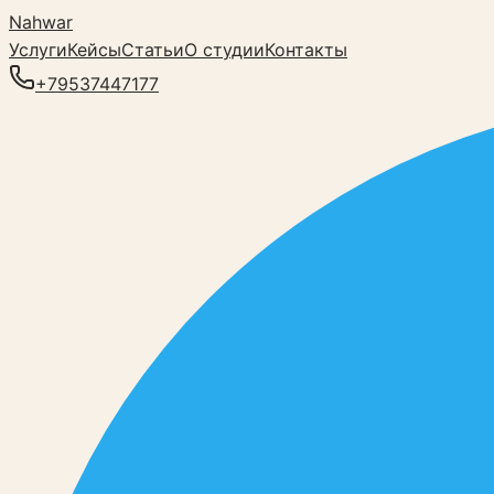
Nahwar
Услуги
Кейсы
Статьи
О студии
Контакты
+79537447177