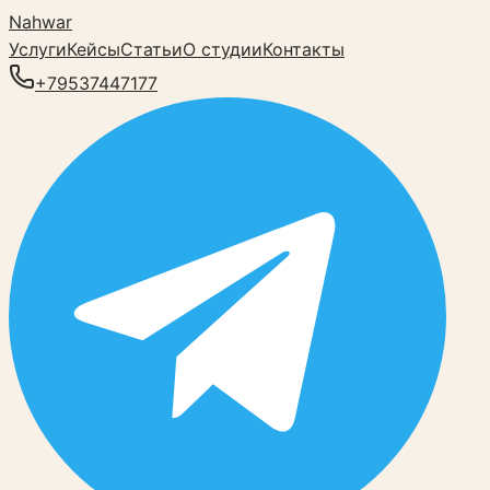
Nahwar
Услуги
Кейсы
Статьи
О студии
Контакты
+79537447177